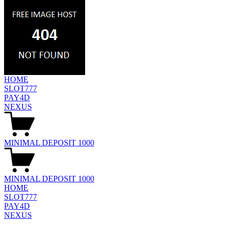
HOME
SLOT777
PAY4D
NEXUS
MINIMAL DEPOSIT 1000
MINIMAL DEPOSIT 1000
HOME
SLOT777
PAY4D
NEXUS